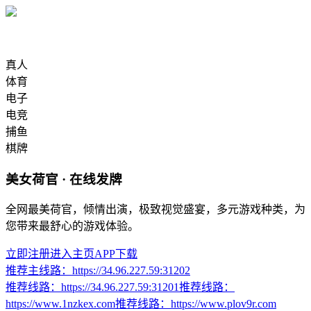
真人
体育
电子
电竞
捕鱼
棋牌
美女荷官 · 在线发牌
全网最美荷官，倾情出演，极致视觉盛宴，多元游戏种类，为
您带来最舒心的游戏体验。
立即注册
进入主页
APP下载
推荐主线路：
https://34.96.227.59:31202
推荐线路：
https://34.96.227.59:31201
推荐线路：
https://www.1nzkex.com
推荐线路：
https://www.plov9r.com