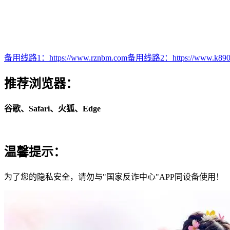
备用线路
1
：
https://www.rznbm.com
备用线路
2
：
https://www.k89
推荐浏览器：
谷歌、Safari、火狐、Edge
温馨提示：
为了您的隐私安全，请勿与"国家反诈中心"APP同设备使用！