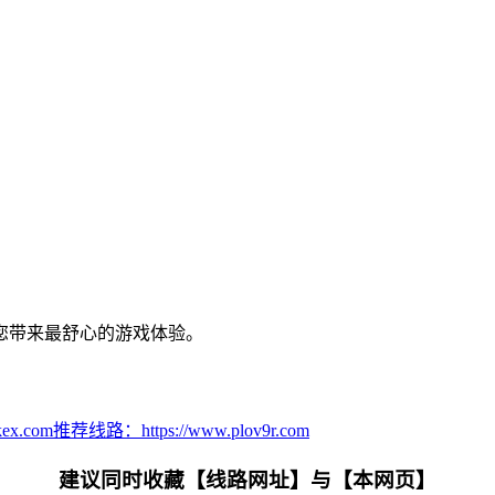
您带来最舒心的游戏体验。
kex.com
推荐线路：
https://www.plov9r.com
建议同时收藏【线路网址】与【本网页】