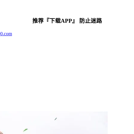
推荐『下载APP』 防止迷路
00.com