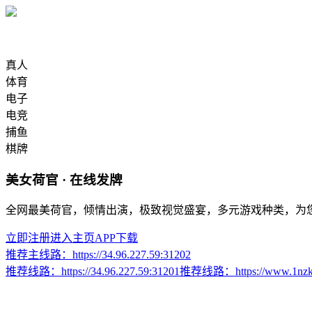
真人
体育
电子
电竞
捕鱼
棋牌
美女荷官 · 在线发牌
全网最美荷官，倾情出演，极致视觉盛宴，多元游戏种类，为
立即注册
进入主页
APP下载
推荐主线路：
https://34.96.227.59:31202
推荐线路：
https://34.96.227.59:31201
推荐线路：
https://www.1nz