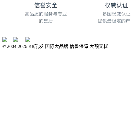
© 2004-
2026
K8凯发-国际大品牌 信誉保障 大额无忧