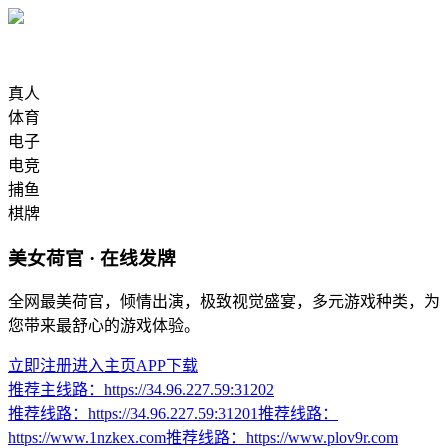
真人
体育
电子
电竞
捕鱼
棋牌
美女荷官 · 在线发牌
全网最美荷官，倾情出演，极致视觉盛宴，多元游戏种类，为
您带来最舒心的游戏体验。
立即注册
进入主页
APP下载
推荐主线路：
https://34.96.227.59:31202
推荐线路：
https://34.96.227.59:31201
推荐线路：
https://www.1nzkex.com
推荐线路：
https://www.plov9r.com