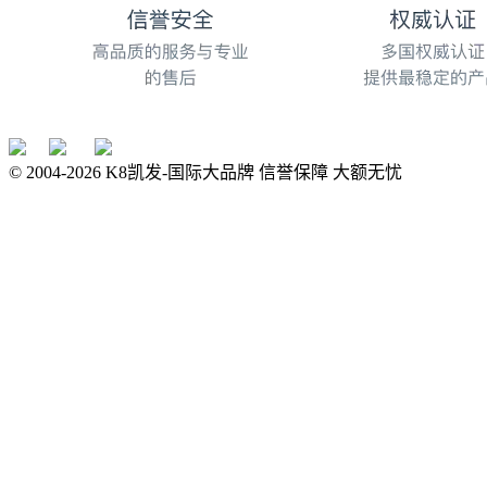
© 2004-
2026
K8凯发-国际大品牌 信誉保障 大额无忧