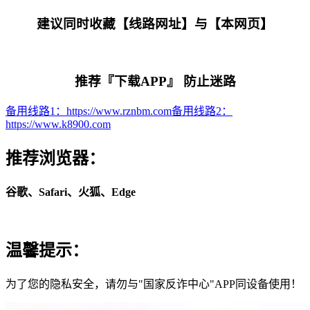
建议同时收藏【线路网址】与【本网页】
推荐『下载APP』 防止迷路
备用线路
1
：
https://www.rznbm.com
备用线路
2
：
https://www.k8900.com
推荐浏览器：
谷歌、Safari、火狐、Edge
温馨提示：
为了您的隐私安全，请勿与"国家反诈中心"APP同设备使用！