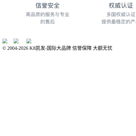
© 2004-
2026
K8凯发-国际大品牌 信誉保障 大额无忧