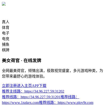
真人
体育
电子
电竞
捕鱼
棋牌
美女荷官 · 在线发牌
全网最美荷官，倾情出演，极致视觉盛宴，多元游戏种类，为
您带来最舒心的游戏体验。
立即注册
进入主页
APP下载
推荐主线路：
https://34.96.227.59:31202
推荐线路：
https://34.96.227.59:31201
推荐线路：
https://www.1nzkex.com
推荐线路：
https://www.plov9r.com