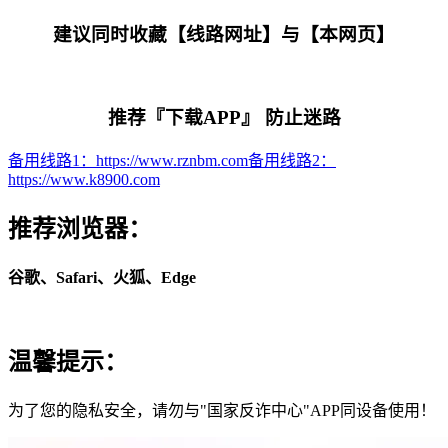
建议同时收藏【线路网址】与【本网页】
推荐『下载APP』 防止迷路
备用线路
1
：
https://www.rznbm.com
备用线路
2
：
https://www.k8900.com
推荐浏览器：
谷歌、Safari、火狐、Edge
温馨提示：
为了您的隐私安全，请勿与"国家反诈中心"APP同设备使用！