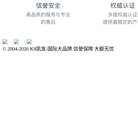
© 2004-
2026
K8凯发-国际大品牌 信誉保障 大额无忧