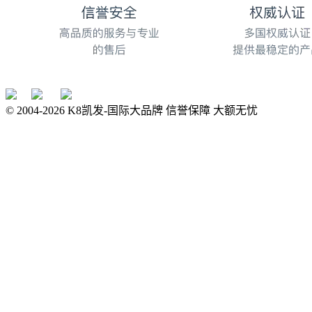
© 2004-
2026
K8凯发-国际大品牌 信誉保障 大额无忧