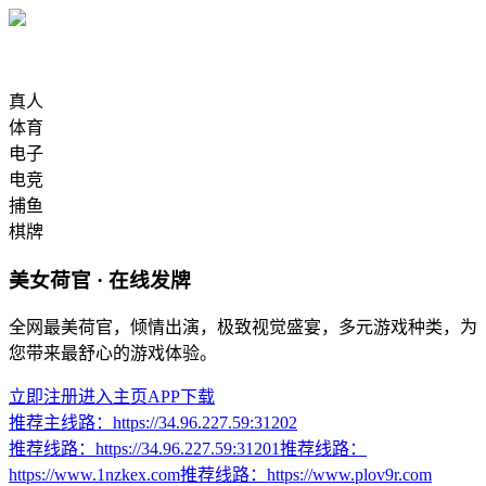
真人
体育
电子
电竞
捕鱼
棋牌
美女荷官 · 在线发牌
全网最美荷官，倾情出演，极致视觉盛宴，多元游戏种类，为
您带来最舒心的游戏体验。
立即注册
进入主页
APP下载
推荐主线路：
https://34.96.227.59:31202
推荐线路：
https://34.96.227.59:31201
推荐线路：
https://www.1nzkex.com
推荐线路：
https://www.plov9r.com