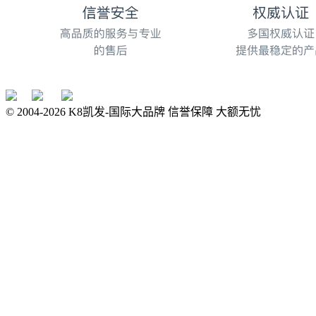
© 2004-
2026
K8凯发-国际大品牌 信誉保障 大额无忧