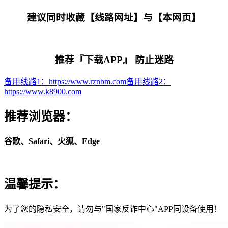
建议同时收藏【线路网址】与【本网页】
推荐『下载APP』 防止迷路
备用线路
1
：
https://www.rznbm.com
备用线路
2
：
https://www.k8900.com
推荐浏览器：
谷歌、Safari、火狐、Edge
温馨提示：
为了您的隐私安全，请勿与"国家反诈中心"APP同设备使用！