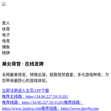
真人
体育
电子
电竞
捕鱼
棋牌
美女荷官 · 在线发牌
全网最美荷官，倾情出演，极致视觉盛宴，多元游戏种类，为
您带来最舒心的游戏体验。
立即注册
进入主页
APP下载
推荐主线路：
https://34.96.227.59:31202
推荐线路：
https://34.96.227.59:31201
推荐线路：
https://www.1nzkex.com
推荐线路：
https://www.plov9r.com