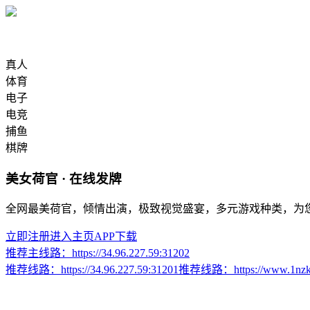
真人
体育
电子
电竞
捕鱼
棋牌
美女荷官 · 在线发牌
全网最美荷官，倾情出演，极致视觉盛宴，多元游戏种类，为
立即注册
进入主页
APP下载
推荐主线路：
https://34.96.227.59:31202
推荐线路：
https://34.96.227.59:31201
推荐线路：
https://www.1nz