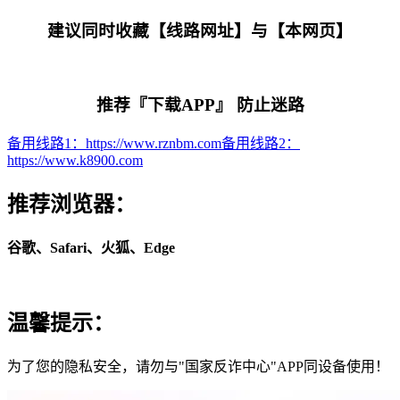
建议同时收藏【线路网址】与【本网页】
推荐『下载APP』 防止迷路
备用线路
1
：
https://www.rznbm.com
备用线路
2
：
https://www.k8900.com
推荐浏览器：
谷歌、Safari、火狐、Edge
温馨提示：
为了您的隐私安全，请勿与"国家反诈中心"APP同设备使用！