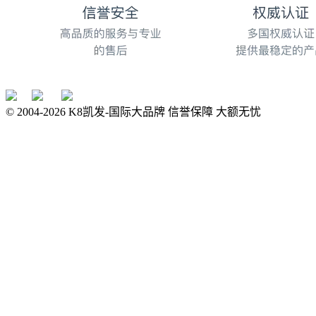
© 2004-
2026
K8凯发-国际大品牌 信誉保障 大额无忧