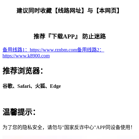
建议同时收藏【线路网址】与【本网页】
推荐『下载APP』 防止迷路
备用线路
1
：
https://www.rznbm.com
备用线路
2
：
https://www.k8900.com
推荐浏览器：
谷歌、Safari、火狐、Edge
温馨提示：
为了您的隐私安全，请勿与"国家反诈中心"APP同设备使用！