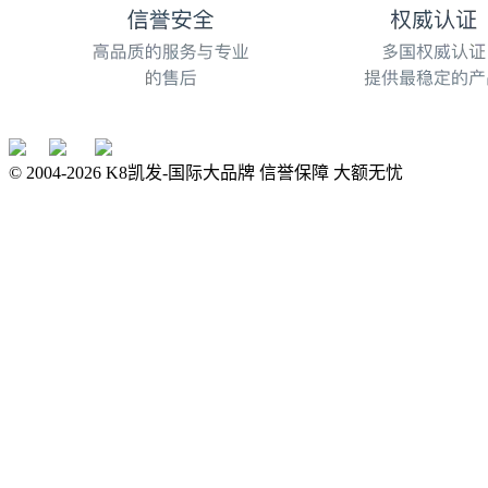
© 2004-
2026
K8凯发-国际大品牌 信誉保障 大额无忧