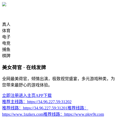
真人
体育
电子
电竞
捕鱼
棋牌
美女荷官 · 在线发牌
全网最美荷官，倾情出演，极致视觉盛宴，多元游戏种类，为
您带来最舒心的游戏体验。
立即注册
进入主页
APP下载
推荐主线路：
https://34.96.227.59:31202
推荐线路：
https://34.96.227.59:31201
推荐线路：
https://www.1nzkex.com
推荐线路：
https://www.plov9r.com