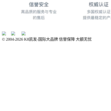
© 2004-
2026
K8凯发-国际大品牌 信誉保障 大额无忧