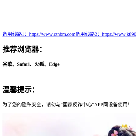
备用线路
1
：
https://www.rznbm.com
备用线路
2
：
https://www.k89
推荐浏览器：
谷歌、Safari、火狐、Edge
温馨提示：
为了您的隐私安全，请勿与"国家反诈中心"APP同设备使用！