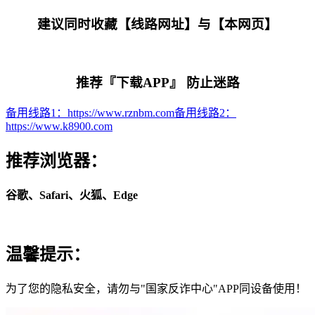
建议同时收藏【线路网址】与【本网页】
推荐『下载APP』 防止迷路
备用线路
1
：
https://www.rznbm.com
备用线路
2
：
https://www.k8900.com
推荐浏览器：
谷歌、Safari、火狐、Edge
温馨提示：
为了您的隐私安全，请勿与"国家反诈中心"APP同设备使用！