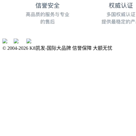
© 2004-
2026
K8凯发-国际大品牌 信誉保障 大额无忧