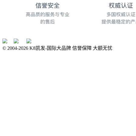
© 2004-
2026
K8凯发-国际大品牌 信誉保障 大额无忧