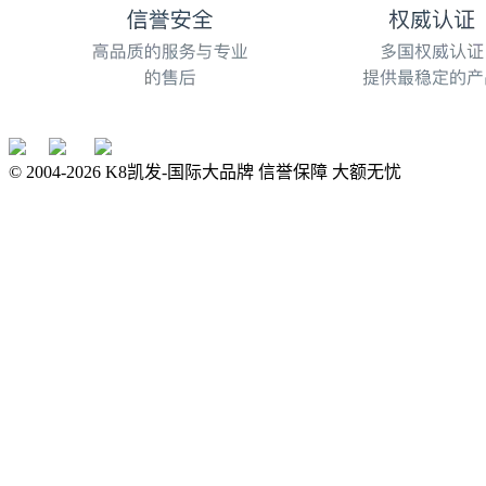
© 2004-
2026
K8凯发-国际大品牌 信誉保障 大额无忧