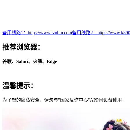
备用线路
1
：
https://www.rznbm.com
备用线路
2
：
https://www.k89
推荐浏览器：
谷歌、Safari、火狐、Edge
温馨提示：
为了您的隐私安全，请勿与"国家反诈中心"APP同设备使用！