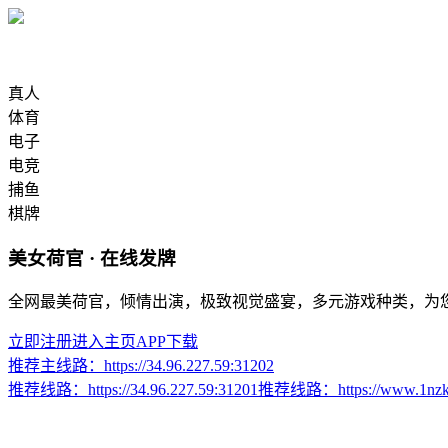
真人
体育
电子
电竞
捕鱼
棋牌
美女荷官 · 在线发牌
全网最美荷官，倾情出演，极致视觉盛宴，多元游戏种类，为
立即注册
进入主页
APP下载
推荐主线路：
https://34.96.227.59:31202
推荐线路：
https://34.96.227.59:31201
推荐线路：
https://www.1nz