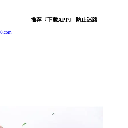
推荐『下载APP』 防止迷路
00.com