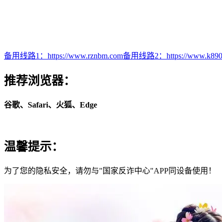
备用线路
1
：
https://www.rznbm.com
备用线路
2
：
https://www.k89
推荐浏览器：
谷歌、Safari、火狐、Edge
温馨提示：
为了您的隐私安全，请勿与"国家反诈中心"APP同设备使用！