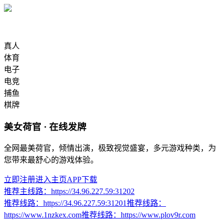
真人
体育
电子
电竞
捕鱼
棋牌
美女荷官 · 在线发牌
全网最美荷官，倾情出演，极致视觉盛宴，多元游戏种类，为
您带来最舒心的游戏体验。
立即注册
进入主页
APP下载
推荐主线路：
https://34.96.227.59:31202
推荐线路：
https://34.96.227.59:31201
推荐线路：
https://www.1nzkex.com
推荐线路：
https://www.plov9r.com