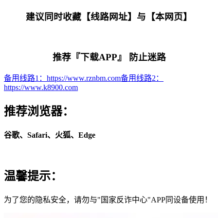
建议同时收藏【线路网址】与【本网页】
推荐『下载APP』 防止迷路
备用线路
1
：
https://www.rznbm.com
备用线路
2
：
https://www.k8900.com
推荐浏览器：
谷歌、Safari、火狐、Edge
温馨提示：
为了您的隐私安全，请勿与"国家反诈中心"APP同设备使用！