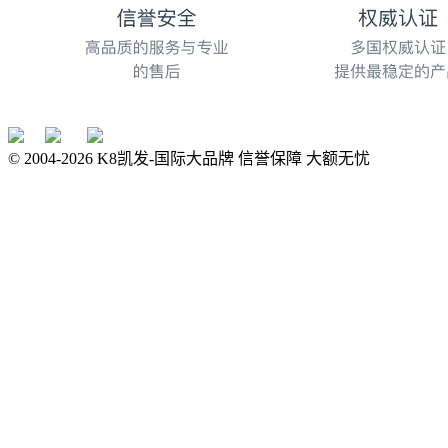
© 2004-
2026
K8凯发-国际大品牌 信誉保障 大额无忧