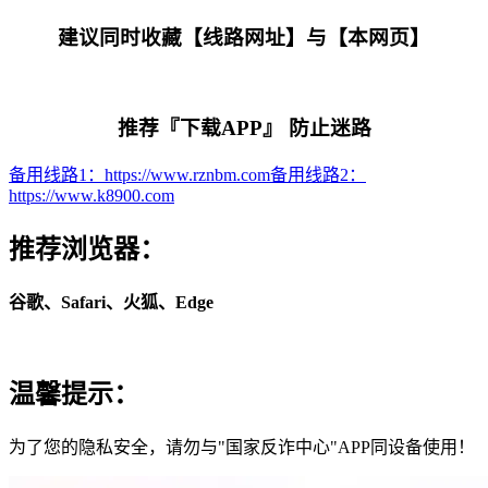
建议同时收藏【线路网址】与【本网页】
推荐『下载APP』 防止迷路
备用线路
1
：
https://www.rznbm.com
备用线路
2
：
https://www.k8900.com
推荐浏览器：
谷歌、Safari、火狐、Edge
温馨提示：
为了您的隐私安全，请勿与"国家反诈中心"APP同设备使用！