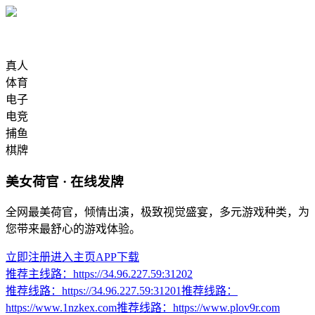
真人
体育
电子
电竞
捕鱼
棋牌
美女荷官 · 在线发牌
全网最美荷官，倾情出演，极致视觉盛宴，多元游戏种类，为
您带来最舒心的游戏体验。
立即注册
进入主页
APP下载
推荐主线路：
https://34.96.227.59:31202
推荐线路：
https://34.96.227.59:31201
推荐线路：
https://www.1nzkex.com
推荐线路：
https://www.plov9r.com