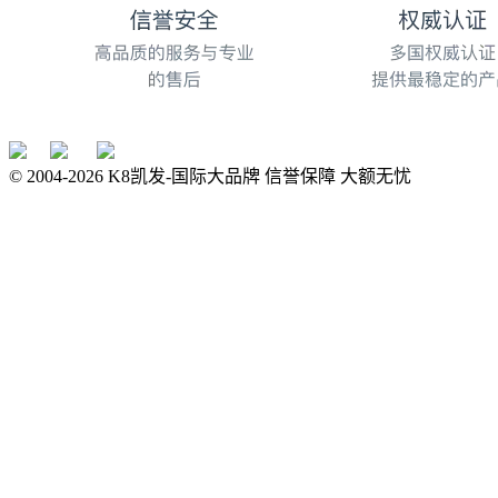
© 2004-
2026
K8凯发-国际大品牌 信誉保障 大额无忧