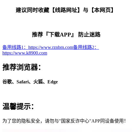
建议同时收藏【线路网址】与【本网页】
推荐『下载APP』 防止迷路
备用线路
1
：
https://www.rznbm.com
备用线路
2
：
https://www.k8900.com
推荐浏览器：
谷歌、Safari、火狐、Edge
温馨提示：
为了您的隐私安全，请勿与"国家反诈中心"APP同设备使用！