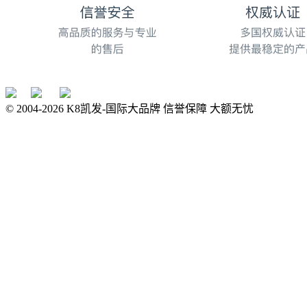
© 2004-
2026
K8凯发-国际大品牌 信誉保障 大额无忧