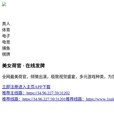
真人
体育
电子
电竞
捕鱼
棋牌
美女荷官 · 在线发牌
全网最美荷官，倾情出演，极致视觉盛宴，多元游戏种类，为
立即注册
进入主页
APP下载
推荐主线路：
https://34.96.227.59:31202
推荐线路：
https://34.96.227.59:31201
推荐线路：
https://www.1nz